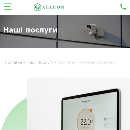
Наші послуги
Головна
-
Наші послуги
-
Системи “Розумний будинок”